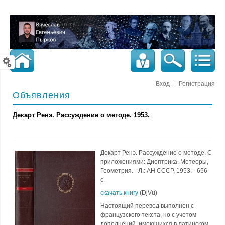
Вход
|
Регистрация
Объявления
Декарт Ренэ. Рассуждение о методе. 1953.
Декарт Ренэ. Рассуждение о методе. С
приложениями: Диоптрика, Метеоры,
Геометрия. - Л.: АН СССР, 1953. - 656
с.
скачать книгу
(DjVu)
Настоящий перевод выполнен с
французского текста, но с учетом
дополнений, имеющихся в латинском